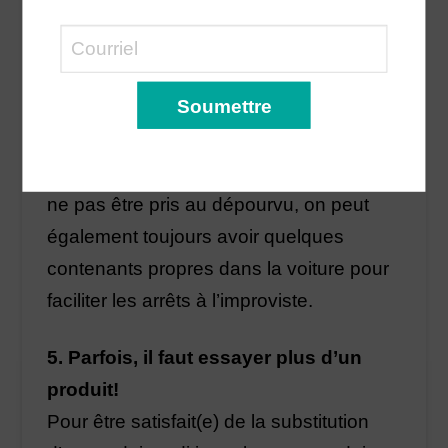
Lorsqu’on visite plus d’une épicerie, il
n’est pas réaliste d’y aller chaque
semaine. Avoir un tableau où on prend
note de toutes les denrées qui sont
épuisées ou presque épuisées vous
permettra d’être plus organisé(e). Pour
ne pas être pris au dépourvu, on peut
également toujours avoir quelques
contenants propres dans la voiture pour
faciliter les arrêts à l’improviste.
5. Parfois, il faut essayer plus d’un
produit!
Pour être satisfait(e) de la substitution