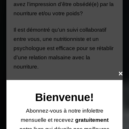
avez l’impression d’être obsédé(e) par la
nourriture et/ou votre poids?
Il est démontré qu’un suivi collaboratif
entre vous, une nutritionniste et un
psychologue est efficace pour se rétablir
d’une relation malsaine avec la
nourriture.
Notre clinique a l’expertise nutritionnelle
qu’il vous faut pour vous accompagner
Bienvenue!
sur le chemin du rétablissement. À l’aide
Abonnez-vous à notre infolettre
de counseling individualisé ou familial,
mensuelle et recevez
gratuitement
de lectures et d’exercices qui seront