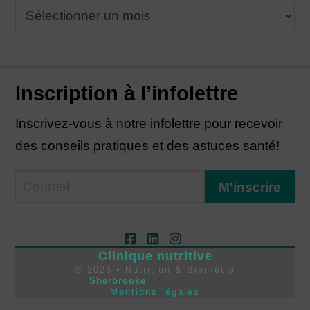
Archives
Inscription à l’infolettre
Inscrivez-vous à notre infolettre pour recevoir
des conseils pratiques et des astuces santé!
Facebook
LinkedIn
Instagram
Clinique nutritive
©
2026
• Nutrition & Bien-être
Sherbrooke
819 570-6313
Mentions légales