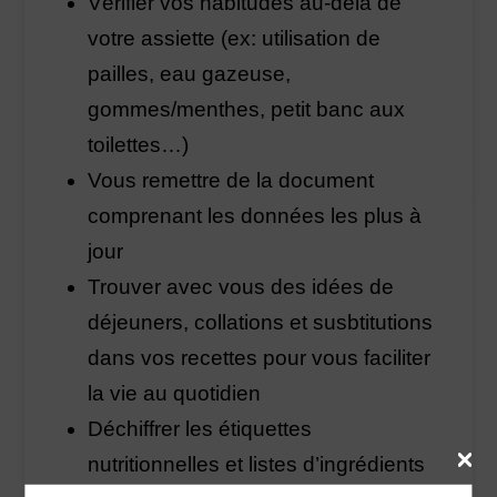
Vérifier vos habitudes au-delà de
votre assiette (ex: utilisation de
pailles, eau gazeuse,
gommes/menthes, petit banc aux
toilettes…)
Vous remettre de la document
comprenant les données les plus à
jour
Trouver avec vous des idées de
déjeuners, collations et susbtitutions
dans vos recettes pour vous faciliter
la vie au quotidien
Déchiffrer les étiquettes
nutritionnelles et listes d’ingrédients