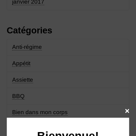
janvier 2017
Catégories
Anti-régime
Appétit
Assiette
BBQ
Bien dans mon corps
Bien manger
Bienvenue!