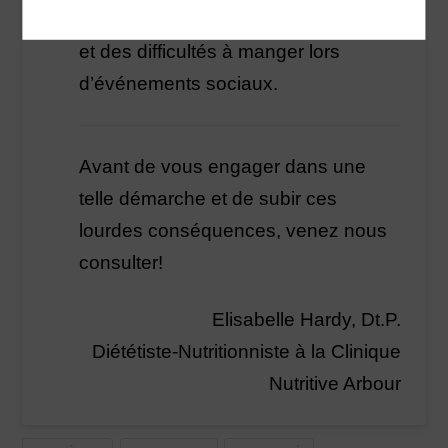
frustrations, une diminution du plaisir
et des difficultés à manger lors
d’événements sociaux.
Avant de vous engager dans une
telle démarche et de subir ces
lourdes conséquences, venez nous
consulter!
Elisabelle Hardy, Dt.P.
Diététiste-Nutritionniste à la Clinique
Nutritive Arbour