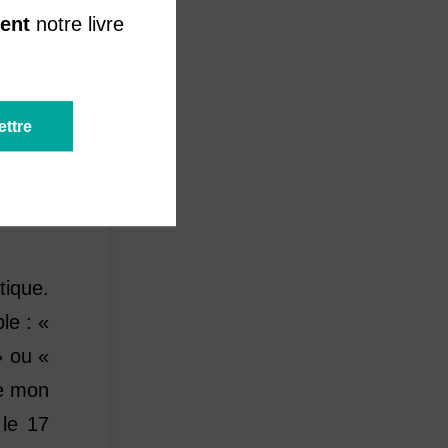
ent
notre livre
re! ».
ire de
euvent
ons de
tique.
le : «
» ou «
ie mon
 le 17