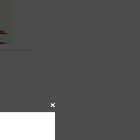
ir des
e des