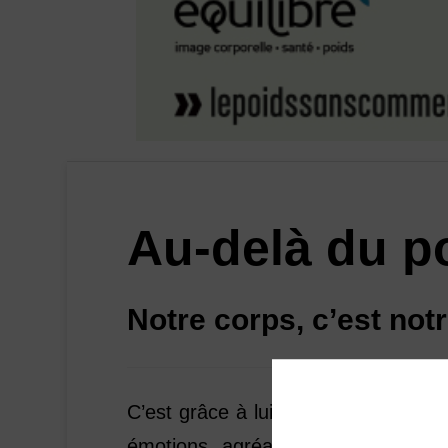
Au-delà du p
Notre corps, c’est notr
C’est grâce à lui que nous pouvons
émotions agréables, pratiquer no