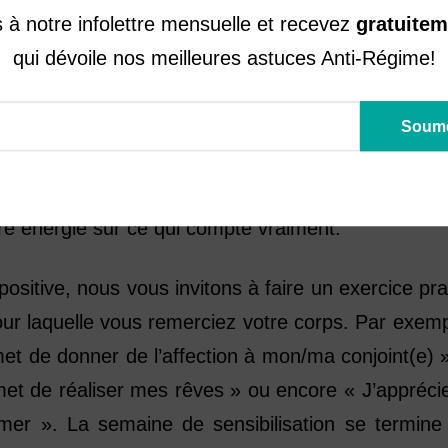
à notre infolettre mensuelle et recevez
gratuitem
nds!
qui dévoile nos meilleures astuces Anti-Régime!
re lance la semaine « Le poids? Sans commentai
 développer une image corporelle saine, c’est-à-d
t d’éviter les commentaires sur le poids qui p
oi. Que l’on parle de soi-même ou des autres, évit
tre énergie sur ce qui compte vraiment.
positive, nous vous invitons à faire un exercice pra
 laquelle vous remerciez votre corps. Par exemp
et de donner de l’affection à mon/ma conjoint(e) 
met de réaliser mes rêves » ou encore « J’appréc
mer ». La semaine de sensibilisation se termine