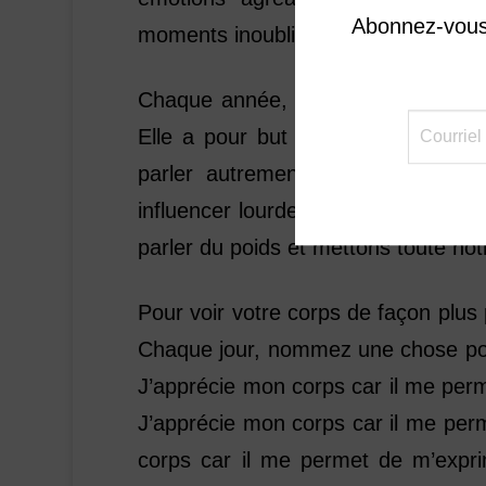
Abonnez-vous 
moments inoubliables, petits et gra
Chaque année, l’organisme Équilib
Elle a pour but d’aider les gens à
parler autrement de leur corps e
influencer lourdement l’estime de s
parler du poids et mettons toute no
Pour voir votre corps de façon plus 
Chaque jour, nommez une chose pour
J’apprécie mon corps car il me perm
J’apprécie mon corps car il me per
corps car il me permet de m’expri