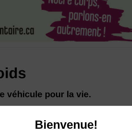
oids
e véhicule pour la vie.
 interagir avec les gens que nous aimons, ressent
Bienvenue!
tre passion, rire, bouger, voyager, bref… vivr