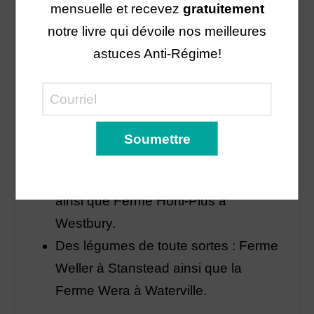
mensuelle et recevez
gratuitement
à Ste-Anne-de-Larochelle.
notre livre qui dévoile nos meilleures
La canneberge, petit fruit de plus en
astuces Anti-Régime!
plus consommé mais qui gagne à
l’être encore davantage : Jardins
VMO à Drummondville.
La citrouille, délicieuse en tarte,
potage, muffin, biscuit… : Plantation
Stéphan Perreault SENC à Val-Joli
ainsi que Ferme Horti-Plus à
Westbury.
Des légumes de toute sortes : Ferme
Weller à Stanstead ainsi que la
Ferme Wera à Waterville.