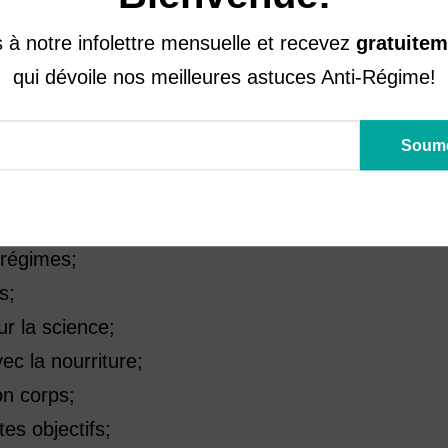
de la santé reconnus par le Cod
à notre infolettre mensuelle et recevez
gratuitem
les spécialistes de la nutritio
qui dévoile nos meilleures astuces Anti-Régime!
x régimes;
s;
r la science;
ec la nourriture;
on corps;
es objectifs;