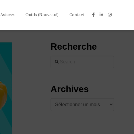
 Astuces
Outils (Nouveau!)
Contact
Recherche
Search
Archives
Archives