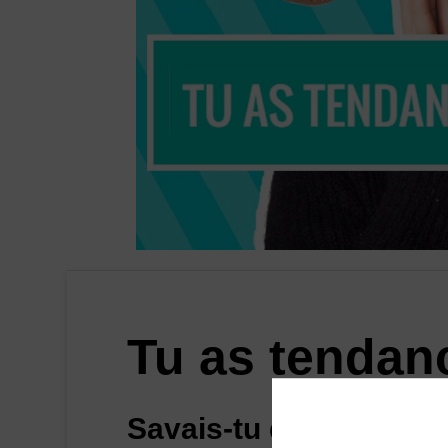
Tu as tendanc
Savais-tu que les diété