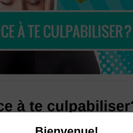
e à te culpabiliser
tistes-nutritionnistes sont les
Bienvenue!