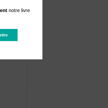
e
ent
notre livre
n