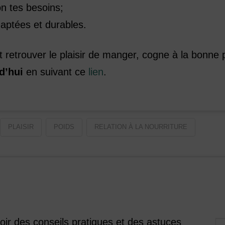
on tes besoins;
daptées et durables.
et retrouver le plaisir de manger, cogne à la bonne 
d’hui
en suivant ce
lien
.
PLAISIR
POIDS
RELATION À LA NOURRITURE
voir des conseils pratiques et des astuces