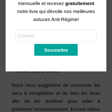
mensuelle et recevez
gratuitement
3.
Cook
: la veille ou le matin même, on
notre livre qui dévoile nos meilleures
place le sac au frigo pour partiellement
astuces Anti-Régime!
décongeler les aliments. Certaines
recettes se font au four (le soir même) ou
à la mijoteuse (le matin), alors prévoyez
le temps nécessaire pour la cuisson.
Il existe plusieurs recettes en ligne alors
n’hésitez pas à fouiller!
Nous vous suggérons de conserver les
sacs à congélation et de bien les laver
afin de les réutiliser pour aider à
préserver l’environnement. Encore mieux