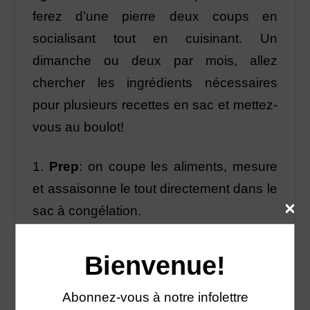
ferez d’une pierre deux coups en
socialisant tout en cuisinant. Un
dimanche ou deux par mois, allez
chercher les ingrédients nécessaires
pour plusieurs recettes en sac et mettez-
vous au boulot!
1.
Prep
: on coupe les aliments, mesure
et assaisonne le tout directement dans le
sac à congélation.
2.
Freeze
: on identifie la recette et
Bienvenue!
congèle le sac bien à plat (jusqu’à 3
mois).
Abonnez-vous à notre infolettre