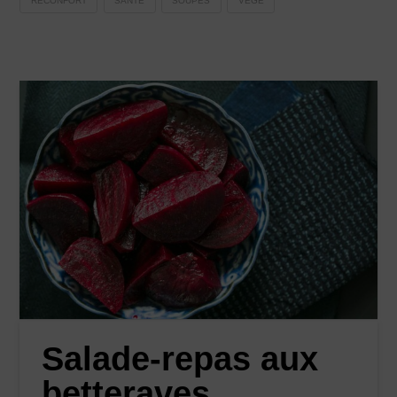
RÉCONFORT
SANTÉ
SOUPES
VÉGÉ
Salade-repas aux
betteraves,