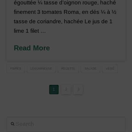
égouttée ¼ tasse d’oignon rouge, haché
finement 3 tomates Roma, en dés ¼ à ½
tasse de coriandre, hachée Le jus de 1
lime 1 filet …
Read More
FIBRES
LÉGUMINEUSE
RECETTE
SALADE
VÉGÉ
1
2
3
Search