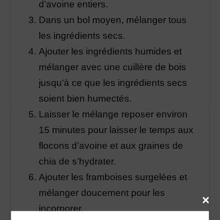
d’avoine entiers.
Dans un bol moyen, mélanger tous
les ingrédients secs.
Ajouter les ingrédients humides et
mélanger avec une cuillère de bois
jusqu’à ce que les ingrédients secs
soient bien humectés.
Laisser le mélange reposer environ
15 minutes pour laisser le temps aux
flocons d’avoine et aux graines de
chia de s’hydrater.
Ajouter les framboises surgelées et
mélanger doucement pour les
incorporer.