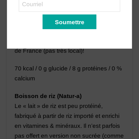
l’enrichissement sous peu). Elle contient
une bonne quantité de potassium qui
joue un rôle clé dans la prévention de
l’hypertension. Provenance : fabriquée
aux États-Unis avec des pois importés
de France (pas très local)!
70 kcal / 0 g glucide / 8 g protéines / 0 %
calcium
Boisson de riz (Natur-a)
Le « lait » de riz est peu protéiné,
fabriqué à partir de riz importé et enrichi
en vitamines & minéraux. Il n’est parfois
pas offert en version non sucrée (comme