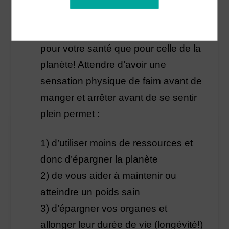
sa satiété
Une autre résolution aussi gagnante
pour votre santé que pour celle de la
planète! Attendre d’avoir une
sensation physique de faim avant de
manger et arrêter avant de se sentir
plein permet :
1) d’utiliser moins de ressources et
donc d’épargner la planète
2) de vous aider à maintenir ou
atteindre un poids sain
3) d’épargner vos organes et
allonger leur durée de vie (longévité!)