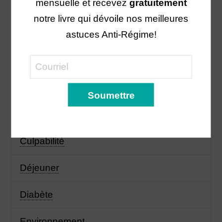
mensuelle et recevez
gratuitement
Cholestérol
notre livre qui dévoile nos meilleures
astuces Anti-Régime!
Collation
Côlon irritable
Courge
Cuisiner
Culpabilité
Déjeuner
Diabète
Environnement