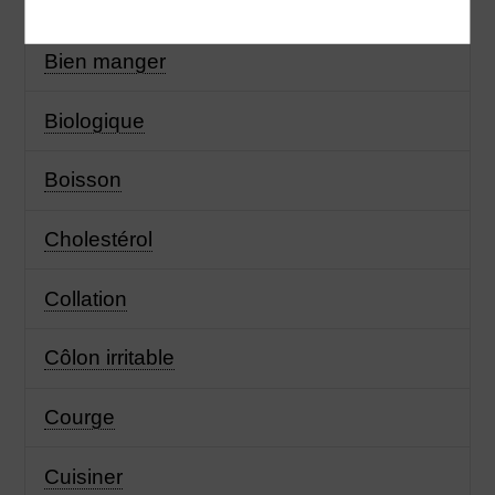
Bien dans mon corps
Bien manger
Biologique
Boisson
Cholestérol
Collation
Côlon irritable
Courge
Cuisiner