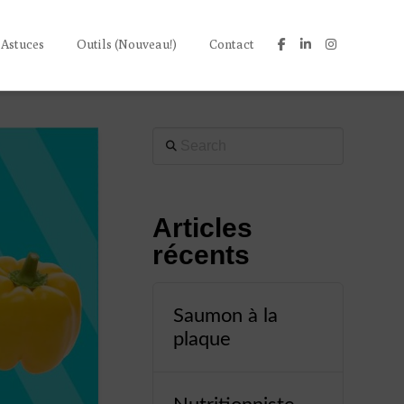
 Astuces
Outils (Nouveau!)
Contact
Search
Articles
récents
Saumon à la
plaque