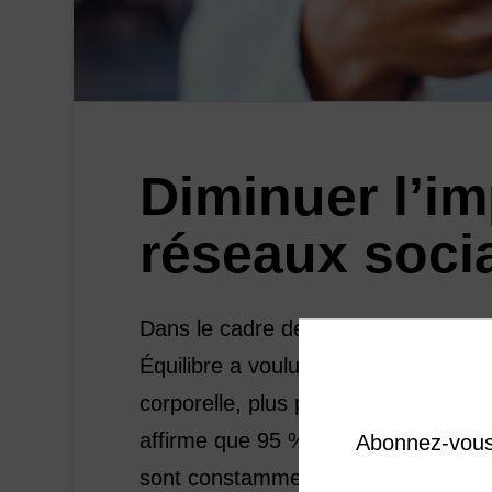
Diminuer l’im
réseaux soci
Dans le cadre de la 7e édition de l
Équilibre a voulu sensibiliser les ge
corporelle, plus particulièrement ce
affirme que 95 % des adolescent(e)s
Abonnez-vous 
sont constamment connecté(e)s. Ce