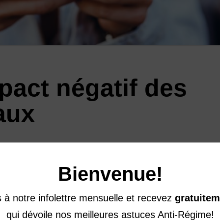
pact négatif des
aux
a semaine « Le poids, sans commentaire », l’organ
ns à l’influence des médias sociaux sur l’image
Bienvenue!
lle des jeunes. En 2018, une étude américaine
 ont accès à un téléphone intelligent et que 45 % 
à notre infolettre mensuelle et recevez
gratuitem
s statistiques alarmantes sont …
qui dévoile nos meilleures astuces Anti-Régime!