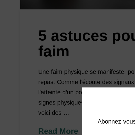
5 astuces pou
faim
Une faim physique se manifeste, pou
repas. Comme l’écoute des signaux d
l’atteinte d’un poids santé, voici qu
signes physiques Chaque personne e
voici des …
Abonnez-vous 
Read More