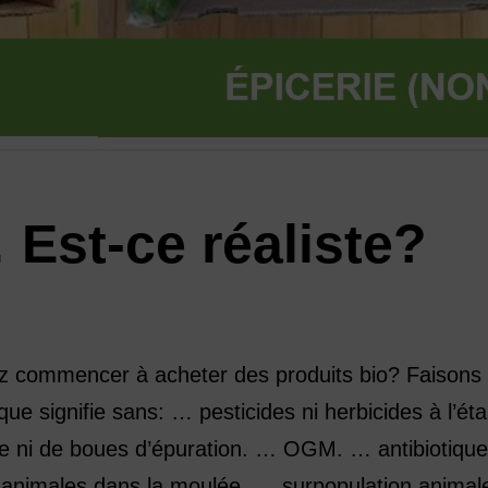
Est-ce réaliste?
z commencer à acheter des produits bio? Faisons 
e signifie sans: … pesticides ni herbicides à l’ét
èse ni de boues d’épuration. … OGM. … antibiotique
 animales dans la moulée. … surpopulation animal