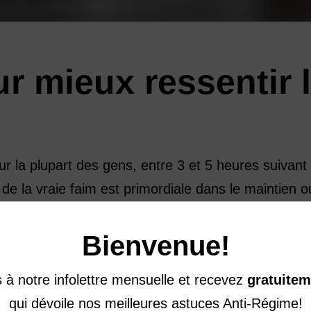
r mieux ressentir 
r la plupart des gens, entre 3 et 5 heures suivant
e la vraie faim est primordiale dans le maintien o
elques trucs pour mieux la ressentir: 1.Reconnaître 
xpérimente la faim de façon un peu différente, m
Bienvenue!
à notre infolettre mensuelle et recevez
gratuitem
qui dévoile nos meilleures astuces Anti-Régime!