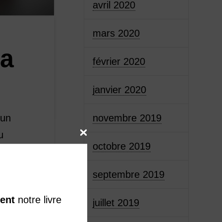
avril 2020
mars 2020
la
février 2020
janvier 2020
novembre 2019
 un
u
octobre 2019
les
ais
septembre 2019
ent
notre livre
juillet 2019