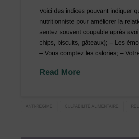
Voici des indices pouvant indiquer q
nutritionniste pour améliorer la rel
sentez souvent coupable après avoir
chips, biscuits, gâteaux); – Les é
– Vous comptez les calories; – Vot
Read More
ANTI-RÉGIME
CULPABILITÉ ALIMENTAIRE
REL