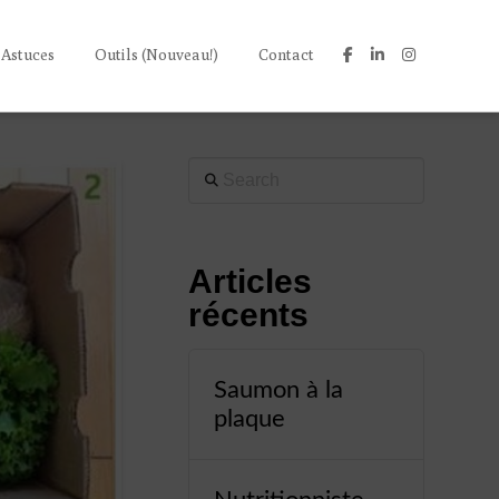
 Astuces
Outils (Nouveau!)
Contact
Search
Articles
récents
Saumon à la
plaque