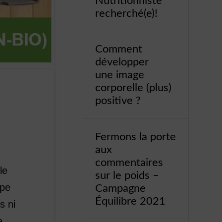
Nutritionniste
recherché(e)!
Comment
développer
une image
corporelle (plus)
positive ?
Fermons la porte
aux
commentaires
le
sur le poids –
ape
Campagne
Équilibre 2021
s ni
e