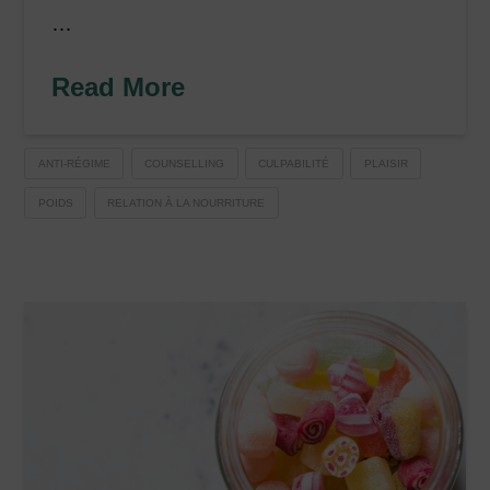
…
Read More
ANTI-RÉGIME
COUNSELLING
CULPABILITÉ
PLAISIR
POIDS
RELATION À LA NOURRITURE