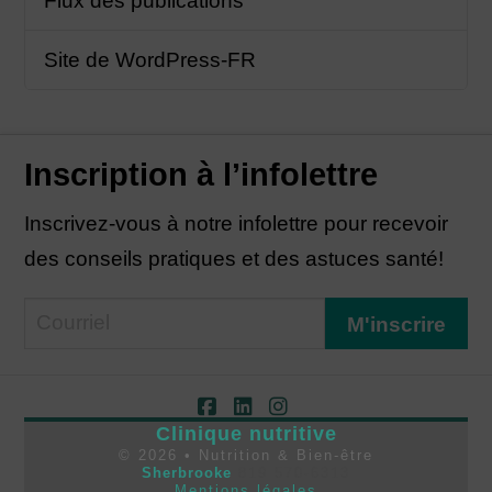
Flux des publications
Site de WordPress-FR
Inscription à l’infolettre
Inscrivez-vous à notre infolettre pour recevoir
des conseils pratiques et des astuces santé!
Facebook
LinkedIn
Instagram
Clinique nutritive
©
2026
• Nutrition & Bien-être
Sherbrooke
819 570-6313
Mentions légales