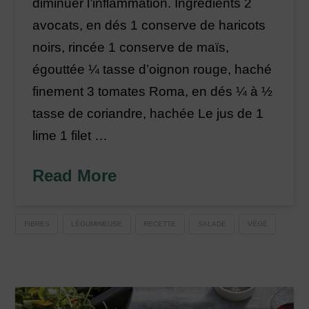
diminuer l’inflammation. Ingrédients 2
avocats, en dés 1 conserve de haricots
noirs, rincée 1 conserve de maïs,
égouttée ¼ tasse d’oignon rouge, haché
finement 3 tomates Roma, en dés ¼ à ½
tasse de coriandre, hachée Le jus de 1
lime 1 filet …
Read More
FIBRES
LÉGUMINEUSE
RECETTE
SALADE
VÉGÉ