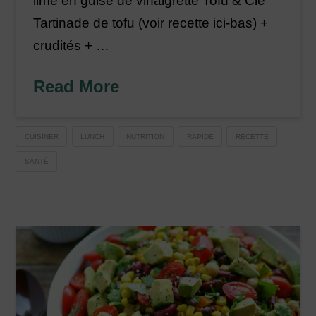
lime en guise de vinaigrette Tofu & Cie
Tartinade de tofu (voir recette ici-bas) +
crudités + …
Read More
CUISINER
LUNCH
NUTRITION
RAPIDE
RECETTE
SANTÉ