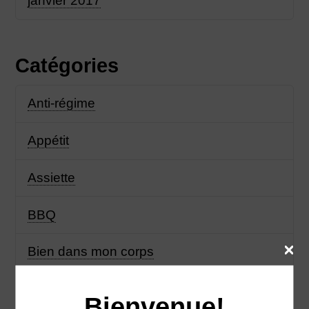
janvier 2017
Catégories
Anti-régime
Appétit
Assiette
BBQ
Bien dans mon corps
Bien manger
Bienvenue!