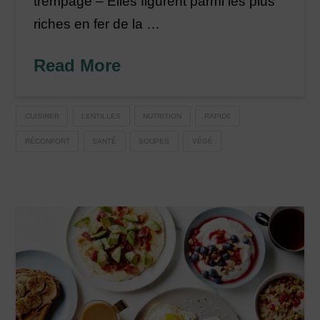
trempage – Elles figurent parmi les plus
riches en fer de la …
Read More
CUISINER
LENTILLES
NUTRITION
RAPIDE
RÉCONFORT
SANTÉ
SOUPES
VÉGÉ