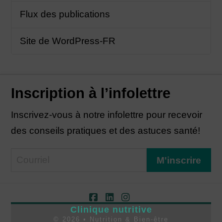
Flux des publications
Site de WordPress-FR
Inscription à l’infolettre
Inscrivez-vous à notre infolettre pour recevoir
des conseils pratiques et des astuces santé!
Facebook
LinkedIn
Instagram
Clinique nutritive
©
2026
• Nutrition & Bien-être