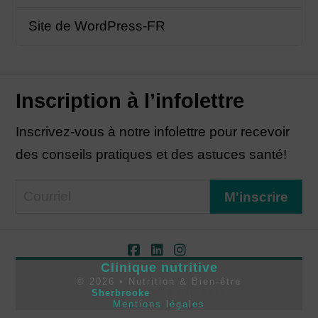
Site de WordPress-FR
Inscription à l’infolettre
Inscrivez-vous à notre infolettre pour recevoir
des conseils pratiques et des astuces santé!
Facebook
LinkedIn
Instagram
Clinique nutritive
©
2026
• Nutrition & Bien-être
Sherbrooke
819 570-6313
Mentions légales