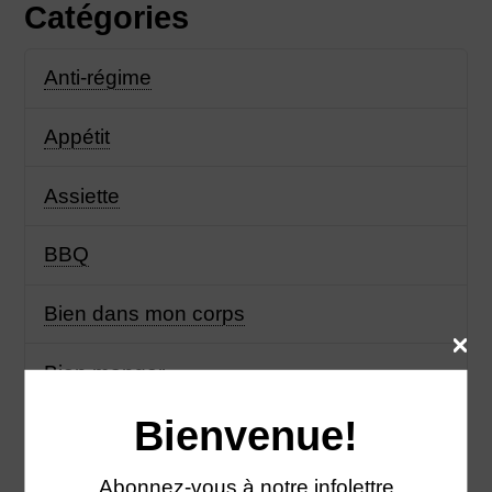
Catégories
Anti-régime
Appétit
Assiette
BBQ
Bien dans mon corps
Bien manger
Bienvenue!
Biologique
Abonnez-vous à notre infolettre
Boisson