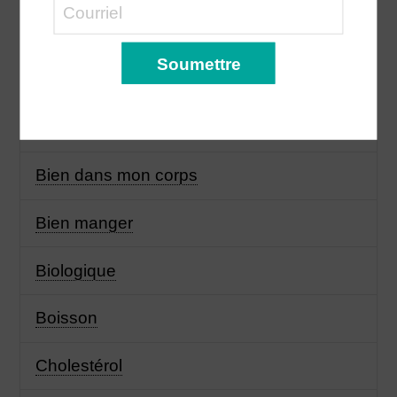
Appétit
Assiette
BBQ
Bien dans mon corps
Bien manger
Biologique
Boisson
Cholestérol