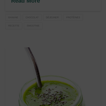
Read More
BANANE
CHOCOLAT
DÉJEUNER
PROTÉINES
RECETTE
SMOOTHIE