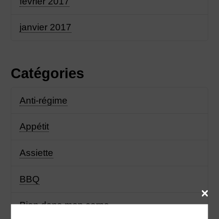
février 2017
janvier 2017
Catégories
Anti-régime
Appétit
Assiette
BBQ
Bien dans mon corps